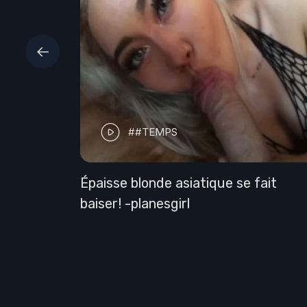
##TEMPS
y Hole
JE GORGE PROFONDEMENT un
concombre de mer devant la maison
de BOB L'ÉPONGE et reçois un GRA
CREAMPIE ORAL en récompense