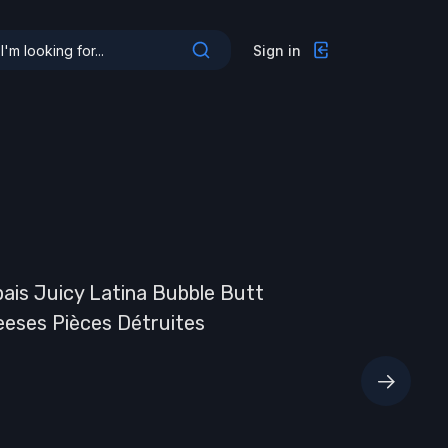
Sign in
##TEMPS
#
ais Juicy Latina Bubble Butt
Épais Jui
eeses Pièces Détruites
Reeses P
d