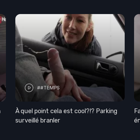
##TEMPS
c
C'était votre embarras - vos copines
Pu
e
regardent
an
ge