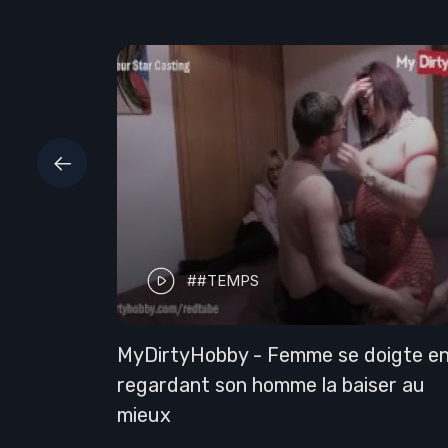
##TEMPS
ins
MYLF - Un homme marié coincé ave
son associée commerciale bien roulé
Kiara Edwards pendant le verrouilla