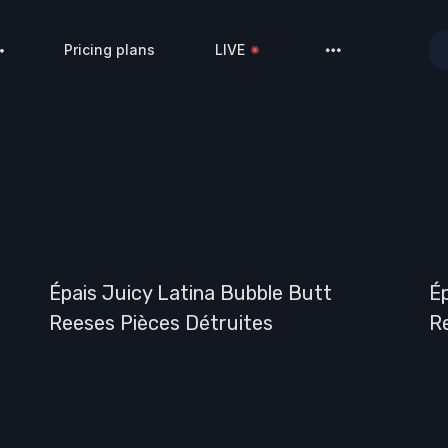
Pricing plans
LIVE
About us
Profile
Contacts
Interview
##TEMPS
Admin pages
Privacy policy
Épais Juicy Latina Bubble Butt
Ép
Sign in
Reeses Pièces Détruites
R
Sign up
Forgot passwor
404 Page