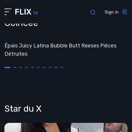
About us
Sign in
Profile
Coincée
Contacts
##TEMPS
Interview
Épais Juicy Latina Bubble Butt Reeses Pièces
Admin pages
Détruites
Privacy policy
Sign in
Sign up
Forgot password
404 Page
Star du X