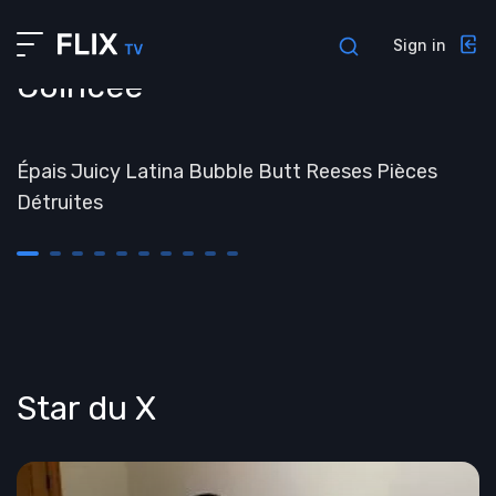
About us
Sign in
Profile
Coincée
Contacts
##TEMPS
Interview
Épais Juicy Latina Bubble Butt Reeses Pièces
Admin pages
Détruites
Privacy policy
Sign in
Sign up
Forgot password
404 Page
Star du X