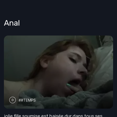
Anal
##TEMPS
jolie fille soumise est baisée dur dans tous ses