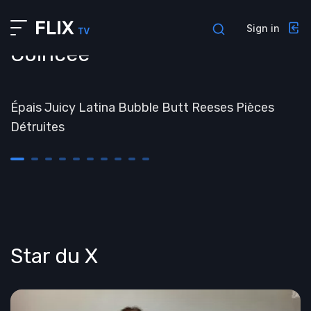
About us
Sign in
Profile
Coincée
Contacts
##TEMPS
Interview
Épais Juicy Latina Bubble Butt Reeses Pièces
Admin pages
Détruites
Privacy policy
Sign in
Sign up
Forgot password
404 Page
Star du X