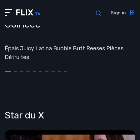
About us
Sign in
Profile
Coincée
Contacts
##TEMPS
Interview
Épais Juicy Latina Bubble Butt Reeses Pièces
Admin pages
Détruites
Privacy policy
Sign in
Sign up
Forgot password
404 Page
Star du X