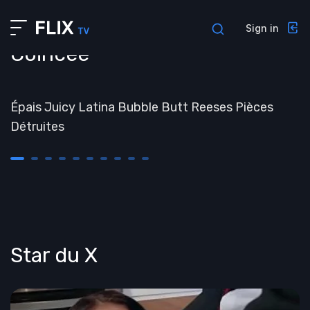
About us
Sign in
Profile
Coincée
Contacts
##TEMPS
Interview
Épais Juicy Latina Bubble Butt Reeses Pièces
Admin pages
Détruites
Privacy policy
Sign in
Sign up
Forgot password
404 Page
Star du X