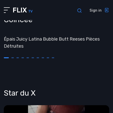
About us
Sign in
Profile
Coincée
Contacts
##TEMPS
Interview
Épais Juicy Latina Bubble Butt Reeses Pièces
Admin pages
Détruites
Privacy policy
Sign in
Sign up
Forgot password
404 Page
Star du X